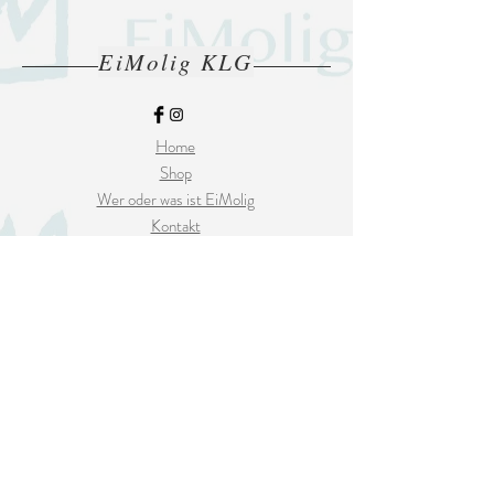
EiMolig KLG
Home
Shop
Wer oder was ist EiMolig
Kontakt
Versand
vor Ort Abholung
Zahlungsmöglichkeit
AGB
Datenschutzerklärung
© 2020 by EiMolig KLG.