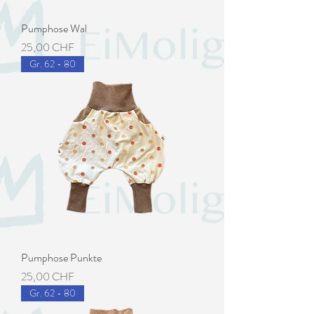
Pumphose Wal
Preis
25,00 CHF
Gr. 62 - 80
Pumphose Punkte
Preis
25,00 CHF
Gr. 62 - 80