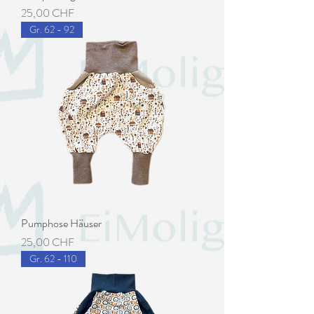
Preis
25,00 CHF
Gr. 62 - 92
Pumphose Häuser
Preis
25,00 CHF
Gr. 62 - 110