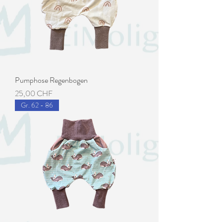
Pumphose Regenbogen
Preis
25,00 CHF
Gr. 62 - 86