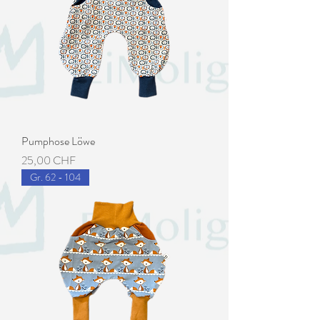
Pumphose Löwe
Preis
25,00 CHF
Gr. 62 - 104