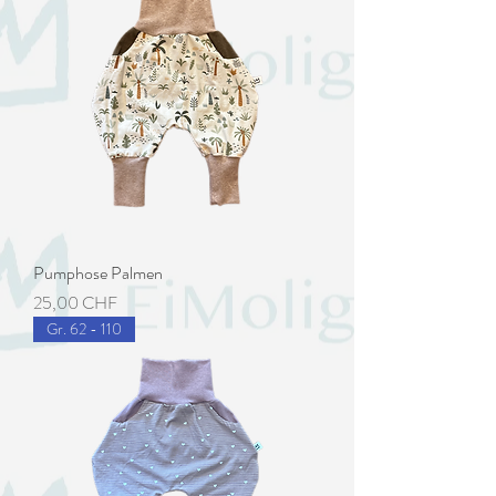
Pumphose Palmen
Preis
25,00 CHF
Gr. 62 - 110