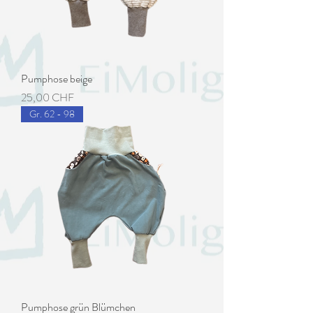
Pumphose beige
Preis
25,00 CHF
Gr. 62 - 98
Pumphose grün Blümchen