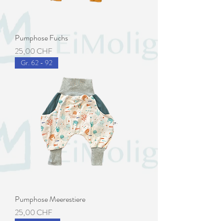
Pumphose Fuchs
Preis
25,00 CHF
Gr. 62 - 92
Pumphose Meerestiere
Preis
25,00 CHF