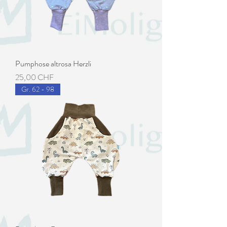
Pumphose altrosa Herzli
Preis
25,00 CHF
Gr. 62 - 98