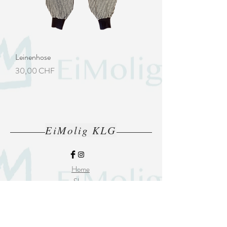
Leinenhose
Preis
30,00 CHF
EiMolig KLG
Home
Shop
Wer oder was ist EiMolig
Kontakt