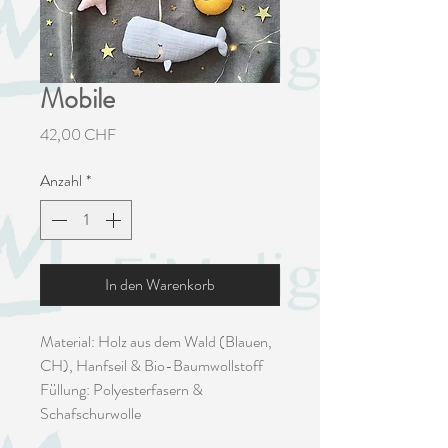
Mobile
Preis
42,00 CHF
Anzahl
*
In den Warenkorb
Material: Holz aus dem Wald (Blauen,
CH), Hanfseil & Bio-Baumwollstoff
Füllung: Polyesterfasern &
Schafschurwolle