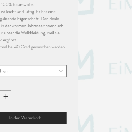
n 100% Baumwolle.
ist leicht und luftig. Er hat eine
ulirende Eigenschaft. Der ideale
r in der warmen Jahreszeit aber auch
ür unter die Walkkleidung, weil sie
r ergänzt.
rmal bei 40 Grad gewaschen werden.
hlen
In den Warenkorb