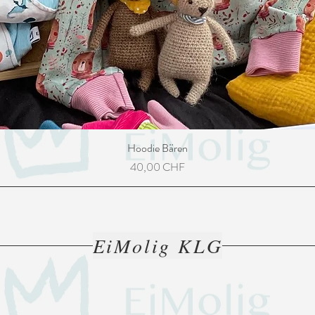
Hoodie Bären
Preis
40,00 CHF
EiMolig KLG