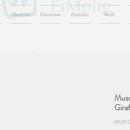
Obenrum
Untenrum
Einteiler
Walk
Muss
Gira
40,00 