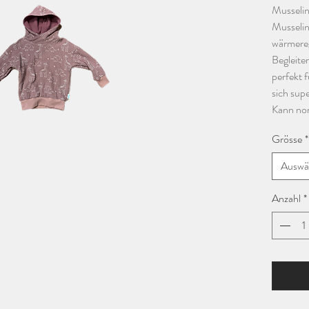
Musseli
Musselin 
wärmereg
Begleite
perfekt f
sich supe
Kann no
Grösse
*
Auswä
Anzahl
*