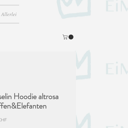
Allerlei
elin Hoodie altrosa
ffen&Elefanten
Preis
CHF