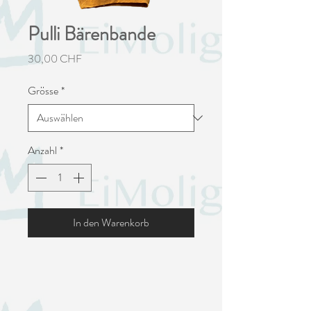
Pulli Bärenbande
Preis
30,00 CHF
Grösse
*
Anzahl
*
In den Warenkorb