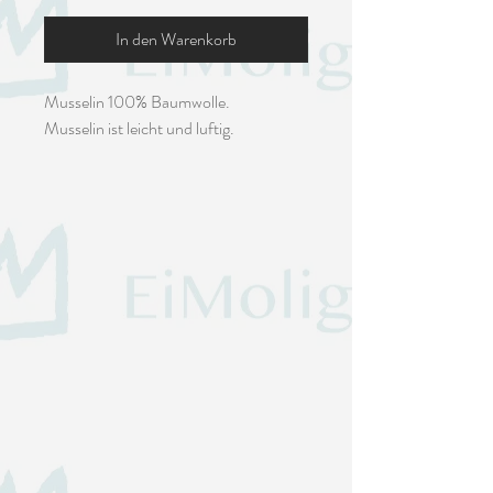
In den Warenkorb
Musselin 100% Baumwolle.
Musselin ist leicht und luftig.