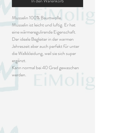
In den Warenkorb
Musselin 100% Baumwolle.
Musselin ist leicht und luftig. Er hat
eine wärmeregulirende Eigenschaft.
Der ideale Begleiter in der warmen
Jahreszeit aber auch perfekt für unter
die Walkkleidung, weil sie sich super
ergänzt.
Kann normal bei 40 Grad gewaschen
werden.