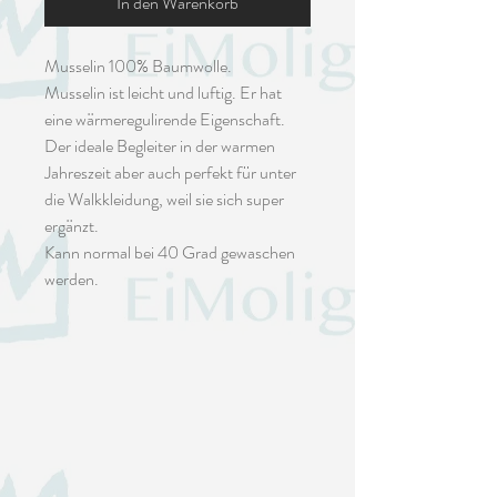
In den Warenkorb
Musselin 100% Baumwolle.
Musselin ist leicht und luftig. Er hat
eine wärmeregulirende Eigenschaft.
Der ideale Begleiter in der warmen
Jahreszeit aber auch perfekt für unter
die Walkkleidung, weil sie sich super
ergänzt.
Kann normal bei 40 Grad gewaschen
werden.